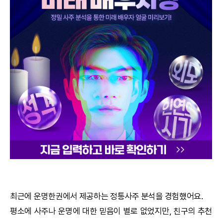
궁합
택일
작명
꿈해몽
수리사주
운세구독
이용후기
문의사항
최근에
운명한권
에서 제공하는
정통사주
분석을 경험했어요.
평소에 사주나 운명에 대한 믿음이 별로 없었지만, 친구의 추천