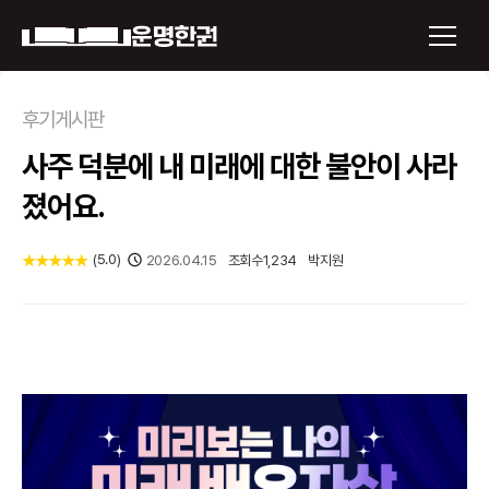
×
후기게시판
사주 덕분에 내 미래에 대한 불안이 사라
운명한권 보기
졌어요.
미래 배우자 얼굴
(
5.0
)
★
★
★
★
★
2026.04.15
조회수
1,234
박지원
정통사주
로그인
신년운세
회원가입
토정비결
오늘의 운세