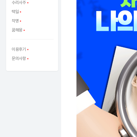
수리사주
택일
작명
꿈해몽
이용후기
문의사항