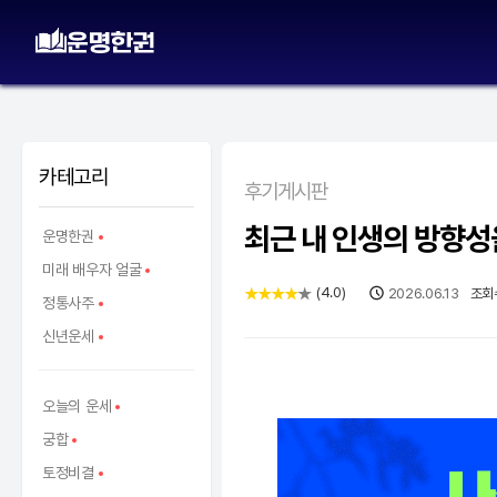
카테고리
후기게시판
최근 내 인생의 방향성
운명한권
미래 배우자 얼굴
(
4.0
)
★
★
★
★
★
2026.06.13
조회
정통사주
신년운세
오늘의 운세
궁합
토정비결