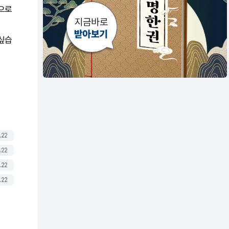
앞으로
싶습
.22
.22
.22
.22