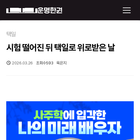
×
택일
시험 떨어진 뒤 택일로 위로받은 날
운명한권 보기
미래 배우자 얼굴
2026.03.26
조회수
593
육은지
정통사주
로그인
신년운세
회원가입
토정비결
오늘의 운세