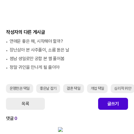
작성자의 다른 게시글
연애운 좋은 해, 시작해야 할까?
장난삼아 본 사주풀이, 소름 돋은 날
썸남 생일로만 궁합 본 썰 풀어봄
정말 귀인을 만나게 될 줄이야
운명한권 택일
좋은날 잡기
결혼 택일
개업 택일
심리적 위안
목록
글쓰기
댓글
0