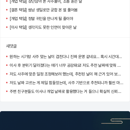
[개업 택일] 장난삼아 본 사주풀이, 소름 돋은 날
[결혼 택일] 썸남 생일로만 궁합 본 썰 풀어봄
[개업 택일] 정말 귀인을 만나게 될 줄이야
[이사 택일] 생각지도 못한 인연이 찾아온 날
새댓글
원하는 시기랑 사주 맞는 날이 겹친다니 진짜 운명 같네요… 혹시 시간대도 같이 추천되던가요?
이사 후 분위기 달라졌다는 얘기 너무 공감돼요! 저도 추천 날짜에 맞춰 이사했는데 신기하게 일이 잘 풀리더라고요.
저도 사주에 맞춘 일정 조정해보려 했는데, 추천된 날이 꽤 근거 있어 보여서 고민 중이에요. 도움 많이 될 것 같아요!
저도 날짜 고르는 게 제일 힘들었는데, 사주 기반으로 추천되니까 훨씬 마음이 놓이더라고요!
주변 친구분들도 이사나 개업 날짜로 활용했다는 거 들으니 확실히 신뢰감 생기네요.