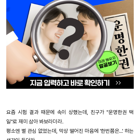
궁합
택일
작명
꿈해몽
수리사주
운세구독
이용후기
요즘 시험 결과 때문에 속이 상했는데, 친구가 "
운명한권
택
일
"로 재미 삼아 봐보라더라.
문의사항
평소엔 별 관심 없었는데, 막상 떨어진 마음에 '한번쯤은...' 하는