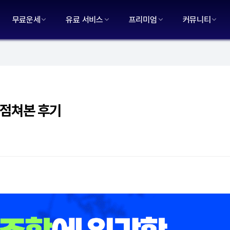
무료운세
유료 서비스
프리미엄
커뮤니티
 점쳐본 후기