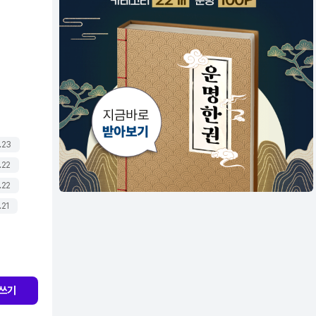
.23
.22
.22
.21
쓰기