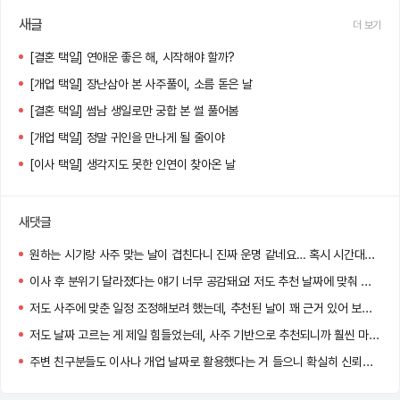
새글
더 보기
[결혼 택일] 연애운 좋은 해, 시작해야 할까?
[개업 택일] 장난삼아 본 사주풀이, 소름 돋은 날
[결혼 택일] 썸남 생일로만 궁합 본 썰 풀어봄
[개업 택일] 정말 귀인을 만나게 될 줄이야
[이사 택일] 생각지도 못한 인연이 찾아온 날
새댓글
원하는 시기랑 사주 맞는 날이 겹친다니 진짜 운명 같네요… 혹시 시간대도 같이 추천되던가요?
이사 후 분위기 달라졌다는 얘기 너무 공감돼요! 저도 추천 날짜에 맞춰 이사했는데 신기하게 일이 잘 풀리더라고요.
저도 사주에 맞춘 일정 조정해보려 했는데, 추천된 날이 꽤 근거 있어 보여서 고민 중이에요. 도움 많이 될 것 같아요!
저도 날짜 고르는 게 제일 힘들었는데, 사주 기반으로 추천되니까 훨씬 마음이 놓이더라고요!
주변 친구분들도 이사나 개업 날짜로 활용했다는 거 들으니 확실히 신뢰감 생기네요.