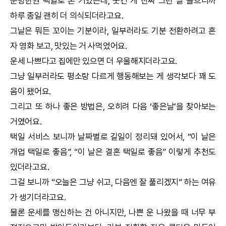
운명한권
택일
로 본 거였는데, 웃긴 게 진짜 그런 말 들으니까
하루 종일 괜히 더 의식되더라고요.
그날은 뭐든 꼬이는 기분이라, 일부러라도 기분 전환하려고 혼
자 영화 보고, 맛있는 거 사먹었어요.
운세 나쁘다고 집에만 있으면 더 우울해지더라고요.
그냥 일부러라도 평소랑 다르게 행동해보는 게 생각보다 꽤 도
움이 됐어요.
그리고 또 하나 좋은 방법은, 오히려 다음 ‘좋은날’을 찾아보는
거였어요.
택일
서비스 보니까 날짜별로 길일이 정리돼 있어서, “이 날은
개업
택일
로 좋음”, “이 날은 결혼
택일
로 좋음” 이렇게 추천도
있더라고요.
그걸 보니까 “오늘은 그냥 쉬고, 다음엔 잘 풀리겠지” 하는 여유
가 생기더라고요.
물론 운세를 맹신하는 건 아니지만, 나쁜 운 나왔을 때 너무 부