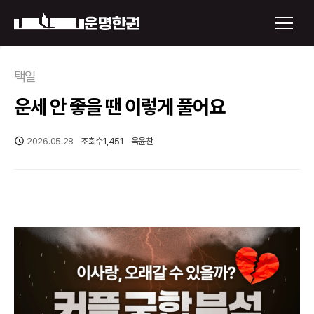
×
택일
운세 안 좋을 땐 이렇게 풀어요
운명한권 보기
미래 배우자 얼굴
2026.05.28
조회수
1,451
육윤찬
정통사주
로그인
신년운세
회원가입
토정비결
오늘의 운세