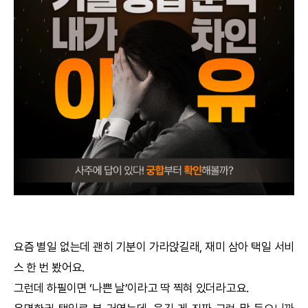
궁합
택일
작명
꿈해몽
수리사주
운세구독
이용후기
요즘 별일 없는데 괜히 기분이 가라앉길래, 재미 삼아
택일
서비
스 한 번 봤어요.
문의사항
그런데 하필이면 ‘나쁜 날’이라고 딱 찍혀 있더라고요.