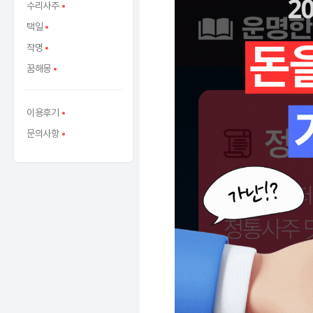
수리사주
택일
작명
꿈해몽
이용후기
문의사항