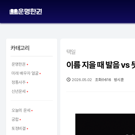
카테고리
택일
이름 지을 때 발음 vs 
운명한권
미래 배우자 얼굴
2026.05.02
조회수
616
방시훈
정통사주
신년운세
오늘의 운세
궁합
토정비결