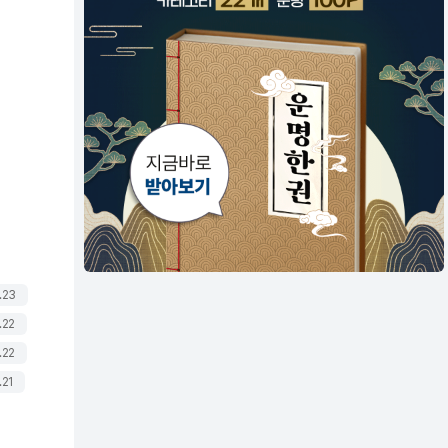
.23
.22
.22
.21