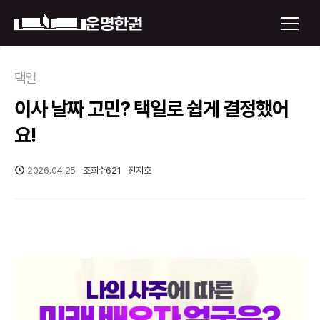
×
택일
이사 날짜 고민? 택일로 쉽게 결정했어
운명한권 보기
요!
미래 배우자 얼굴
2026.04.25
조회수
621
진지호
정통사주
로그인
신년운세
회원가입
토정비결
오늘의 운세