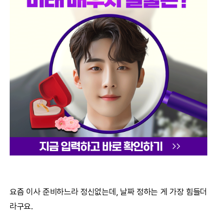
궁합
택일
작명
꿈해몽
수리사주
운세구독
이용후기
문의사항
요즘 이사 준비하느라 정신없는데, 날짜 정하는 게 가장 힘들더
라구요.