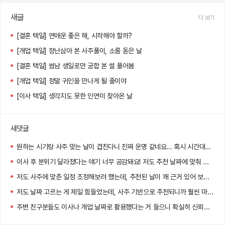
새글
더 보기
[결혼 택일] 연애운 좋은 해, 시작해야 할까?
[개업 택일] 장난삼아 본 사주풀이, 소름 돋은 날
[결혼 택일] 썸남 생일로만 궁합 본 썰 풀어봄
[개업 택일] 정말 귀인을 만나게 될 줄이야
[이사 택일] 생각지도 못한 인연이 찾아온 날
새댓글
원하는 시기랑 사주 맞는 날이 겹친다니 진짜 운명 같네요… 혹시 시간대도 같이 추천되던가요?
이사 후 분위기 달라졌다는 얘기 너무 공감돼요! 저도 추천 날짜에 맞춰 이사했는데 신기하게 일이 잘 풀리더라고요.
저도 사주에 맞춘 일정 조정해보려 했는데, 추천된 날이 꽤 근거 있어 보여서 고민 중이에요. 도움 많이 될 것 같아요!
저도 날짜 고르는 게 제일 힘들었는데, 사주 기반으로 추천되니까 훨씬 마음이 놓이더라고요!
주변 친구분들도 이사나 개업 날짜로 활용했다는 거 들으니 확실히 신뢰감 생기네요.