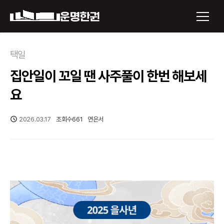
×
택일
집안일이 꼬일 땐 사주풀이 한번 해보세
운명한권 보기
요
미래 배우자 얼굴
2026.03.17
조회수
661
연은서
정통사주
로그인
신년운세
회원가입
토정비결
오늘의 운세