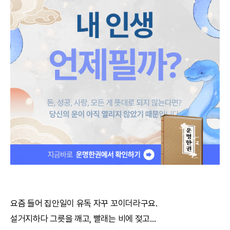
궁합
택일
작명
꿈해몽
수리사주
운세구독
이용후기
문의사항
요즘 들어 집안일이 유독 자꾸 꼬이더라구요.
설거지하다 그릇을 깨고, 빨래는 비에 젖고...