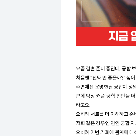
요즘 결혼 준비 중인데,
궁합
보
처음엔 "진짜 안 좋을까?" 싶
주변에선
운명한권
궁합
이 정
근데 막상 커플
궁합
진단을 더
라고요.
오히려 서로를 더 이해하고 준
저희 같은 경우엔 연인
궁합
자
오히려 이번 기회에 관계에 대