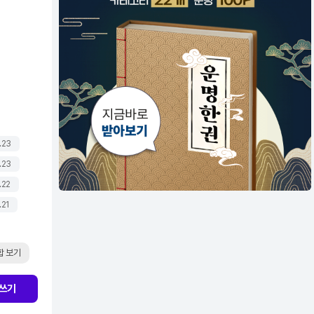
.23
.23
.22
.21
합 보기
쓰기