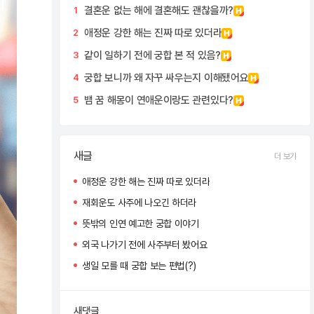
결혼운 없는 해에 결혼해도 괜찮을까?
1
애정운 강한 해는 진짜 따로 있더라
2
같이 일하기 전에 궁합 본 적 있음?
3
궁합 보니까 왜 자꾸 싸우는지 이해됐어요
4
뱀 꿈 해몽이 연애운이랑도 관련있다?
5
새글
더 보기
애정운 강한 해는 진짜 따로 있더라
재회운도 사주에 나오긴 하더라
뜻밖의 인연 예고한 궁합 이야기
외국 나가기 전에 사주부터 봤어요
생일 모를 때 궁합 보는 편법(?)
새댓글