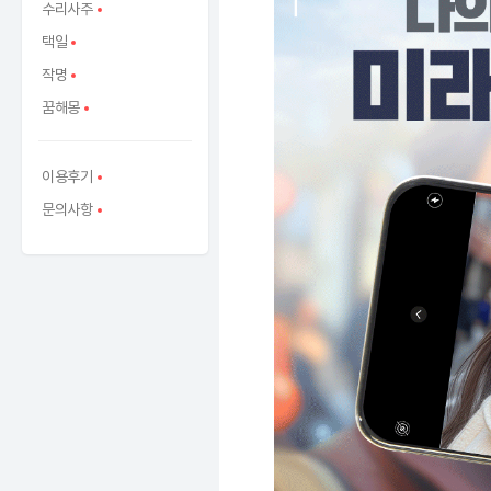
수리사주
택일
작명
꿈해몽
이용후기
문의사항