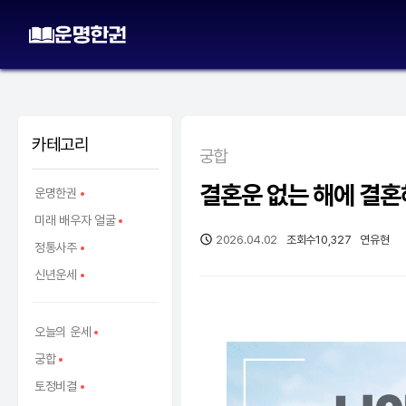
카테고리
궁합
결혼운 없는 해에 결혼
운명한권
미래 배우자 얼굴
2026.04.02
조회수
10,327
연유현
정통사주
신년운세
오늘의 운세
궁합
토정비결