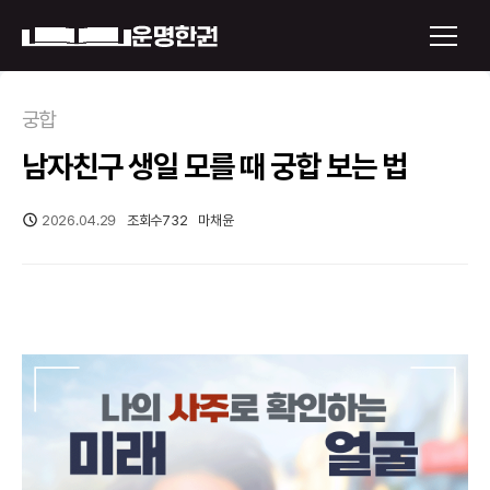
×
궁합
남자친구 생일 모를 때 궁합 보는 법
운명한권 보기
미래 배우자 얼굴
2026.04.29
조회수
732
마채윤
정통사주
로그인
신년운세
회원가입
토정비결
오늘의 운세