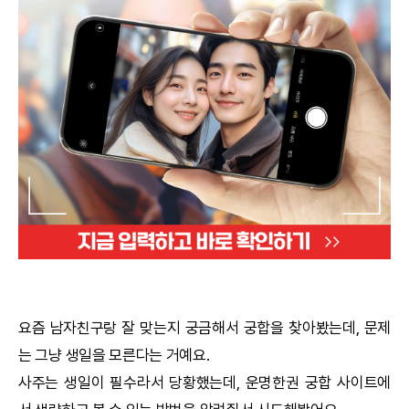
궁합
택일
작명
꿈해몽
수리사주
운세구독
이용후기
요즘 남자친구랑 잘 맞는지 궁금해서
궁합
을 찾아봤는데, 문제
는 그냥 생일을 모른다는 거예요.
문의사항
사주는 생일이 필수라서 당황했는데,
운명한권
궁합
사이트에