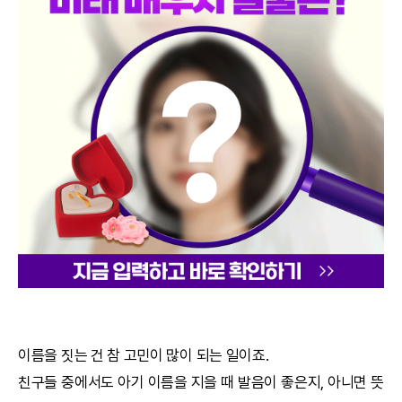
궁합
택일
작명
꿈해몽
수리사주
운세구독
이용후기
문의사항
이름을 짓는 건 참 고민이 많이 되는 일이죠.
친구들 중에서도 아기 이름을 지을 때 발음이 좋은지, 아니면 뜻