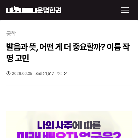
×
궁합
발음과 뜻, 어떤 게 더 중요할까? 이름 작
운명한권 보기
명 고민
미래 배우자 얼굴
2026.06.05
조회수
1,517
허다온
정통사주
로그인
신년운세
회원가입
토정비결
오늘의 운세