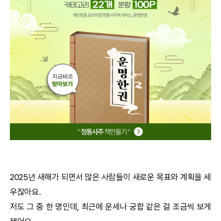
궁합
택일
작명
꿈해몽
수리사주
운세구독
이용후기
2025년 새해가 되면서 많은 사람들이 새로운 목표와 계획을 세
우잖아요.
문의사항
저도 그 중 한 명인데, 최근에 운세나
궁합
같은 걸 조금씩 보게