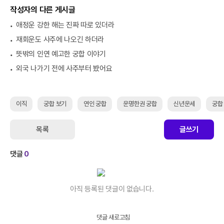
작성자의 다른 게시글
애정운 강한 해는 진짜 따로 있더라
재회운도 사주에 나오긴 하더라
뜻밖의 인연 예고한 궁합 이야기
외국 나가기 전에 사주부터 봤어요
이직
궁합 보기
연인 궁합
운명한권 궁합
신년운세
궁합
목록
글쓰기
댓글
0
아직 등록된 댓글이 없습니다.
댓글 새로고침