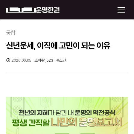
×
궁합
신년운세, 이직에 고민이 되는 이유
운명한권 보기
미래 배우자 얼굴
2026.06.05
조회수
1,523
홍소민
정통사주
로그인
신년운세
회원가입
토정비결
오늘의 운세