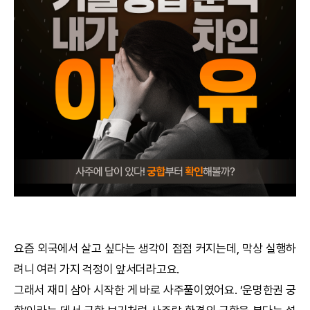
궁합
택일
작명
꿈해몽
수리사주
운세구독
이용후기
요즘 외국에서 살고 싶다는 생각이 점점 커지는데, 막상 실행하
려니 여러 가지 걱정이 앞서더라고요.
문의사항
그래서 재미 삼아 시작한 게 바로 사주풀이였어요. ‘
운명한권
궁