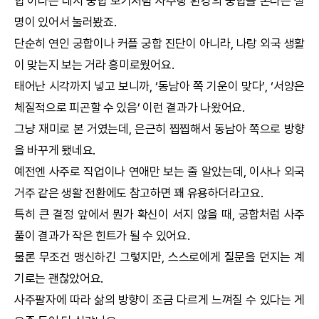
합
’이라는 데서
궁합
보기처럼 사주랑 환경의
궁합
을 본다는 설
명이 있어서 눌러봤죠.
단순히 연인
궁합
이나 커플
궁합
진단이 아니라, 나랑 외국 생활
이 맞는지 보는 거라 흥미로웠어요.
태어난 시각까지 넣고 보니까, ‘동남아 쪽 기운이 맞다’, ‘서양은
체질적으로 피곤할 수 있음’ 이런 결과가 나왔어요.
그냥 재미로 본 거였는데, 은근히 찝찝해서 동남아 쪽으로 방향
을 바꾸게 됐네요.
예전엔 사주로 직업이나 연애만 보는 줄 알았는데, 이사나 외국
거주 같은 생활 전환에도 참고하면 꽤 유용하더라고요.
특히 큰 결정 앞에서 뭔가 확신이 서지 않을 때,
궁합
처럼 사주
풀이 결과가 작은 힌트가 될 수 있어요.
물론 무조건 맹신하긴 그렇지만, 스스로에게 질문을 던지는 계
기로는 괜찮았어요.
사주팔자에 따라 삶의 방향이 조금 다르게 느껴질 수 있다는 게