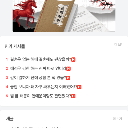
더 보기
인기 게시물
결혼운 없는 해에 결혼해도 괜찮을까?
1
애정운 강한 해는 진짜 따로 있더라
2
같이 일하기 전에 궁합 본 적 있음?
3
궁합 보니까 왜 자꾸 싸우는지 이해됐어요
4
뱀 꿈 해몽이 연애운이랑도 관련있다?
5
새글
더 보기