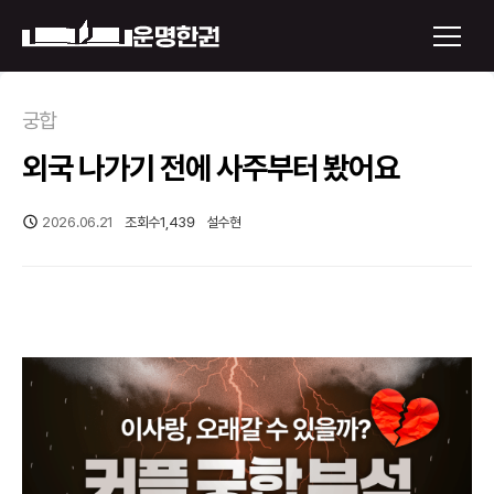
×
궁합
외국 나가기 전에 사주부터 봤어요
운명한권 보기
미래 배우자 얼굴
2026.06.21
조회수
1,439
설수현
정통사주
로그인
신년운세
회원가입
토정비결
오늘의 운세