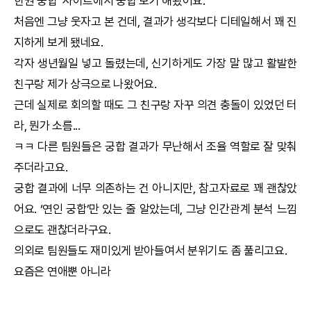
한권
궁합
’ 사이트에서
궁합
보기 해봤어요.
처음엔 그냥 웃자고 본 건데, 결과가 생각보다 디테일해서 꽤 진
지하게 보게 됐네요.
각자 생년월일 넣고 돌렸는데, 신기하게도 가장 말 많고 활발한
친구랑 제가 상극으로 나왔어요.
근데 실제로 회의할 때도 그 친구랑 자꾸 의견 충돌이 있었던 터
라, 뭔가 소름...
ㅋㅋ 다른 팀원들은
궁합
결과가 무난해서 조율 역할로 잘 맞춰
주더라고요.
궁합
결과에 너무 의존하는 건 아니지만, 참고자료로 꽤 괜찮았
어요. ‘연인
궁합
’만 있는 줄 알았는데, 그냥 인간관계 분석 느낌
으로도 괜찮더라구요.
의외로 팀원들도 재미있게 받아들여서 분위기도 좀 풀리고요.
요즘은 연애뿐 아니라