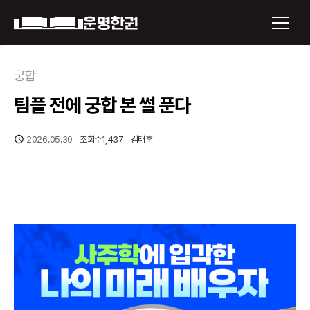
×
궁합
팀플 전에 궁합 본 썰 푼다
운명한권 보기
미래 배우자 얼굴
2026.05.30
조회수
1,437
김태훈
정통사주
로그인
신년운세
회원가입
토정비결
오늘의 운세