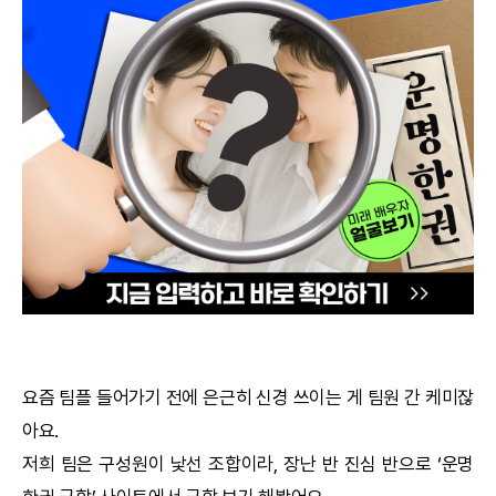
궁합
택일
작명
꿈해몽
수리사주
운세구독
이용후기
요즘 팀플 들어가기 전에 은근히 신경 쓰이는 게 팀원 간 케미잖
아요.
문의사항
저희 팀은 구성원이 낯선 조합이라, 장난 반 진심 반으로 ‘
운명