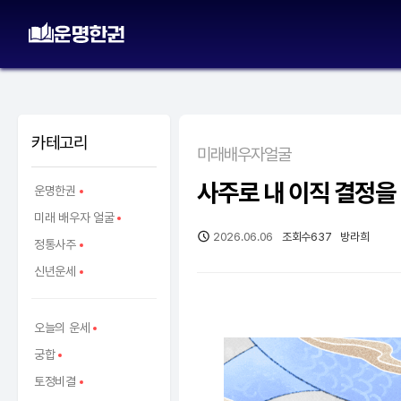
카테고리
미래배우자얼굴
사주로 내 이직 결정을
운명한권
미래 배우자 얼굴
2026.06.06
조회수
637
방라희
정통사주
신년운세
오늘의 운세
궁합
토정비결