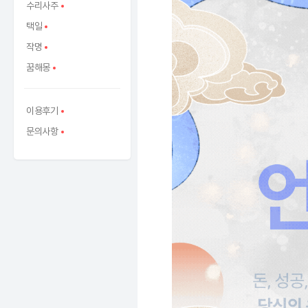
수리사주
택일
작명
꿈해몽
이용후기
문의사항