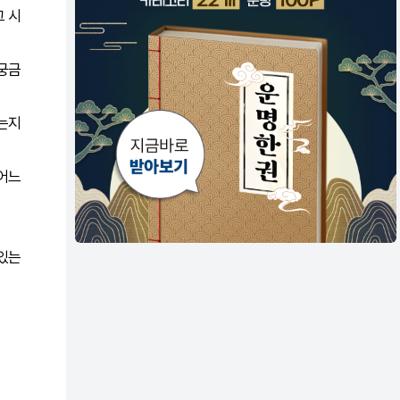
그 시
 궁금
지는지
 어느
 있는