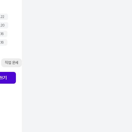
.22
.20
.16
.16
직업 운세
쓰기