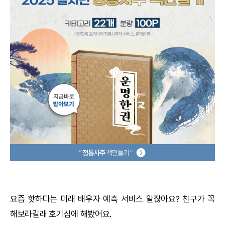
궁합
택일
작명
꿈해몽
수리사주
운세구독
이용후기
문의사항
요즘 핫하다는 미래 배우자 예측 서비스 알잖아요? 친구가 꼭
해보라길래 호기심에 해봤어요.