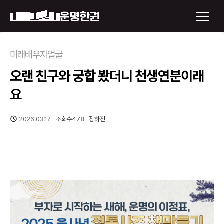
×
미래배우자얼굴
오랜 친구와 궁합 봤더니 천생연분이래
운명한권 보기
요
미래 배우자 얼굴
2026.03.17
조회수
478
장하진
정통사주
로그인
신년운세
회원가입
토정비결
오늘의 운세