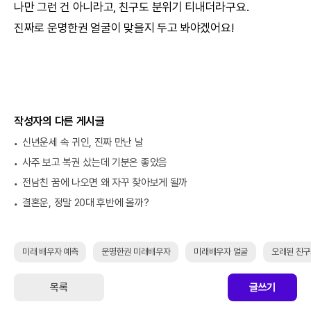
나만 그런 건 아니라고, 친구도 분위기 티내더라구요.
진짜로
운명한권
얼굴이 맞을지 두고 봐야겠어요!
작성자의 다른 게시글
신년운세 속 귀인, 진짜 만난 날
사주 보고 복권 샀는데 기분은 좋았음
전남친 꿈에 나오면 왜 자꾸 찾아보게 될까
결혼운, 정말 20대 후반에 올까?
미래 배우자 예측
운명한권 미래배우자
미래배우자 얼굴
오래된 친구
목록
글쓰기