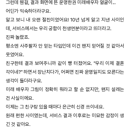
그런데 웬걸, 결과 화면에 뜬
운명한권
미래배우자 얼굴이...
어딘가 익숙하더라구요.
알고 보니 내 오랜 절친이었어요! 10년 넘게 알고 지낸 사이인
데, 서비스에서는 우리
궁합
이 천생연분이라고 뜨더라고.
진짜 놀랐죠.
평소엔 사주팔자 안 믿는 타입인데 이건 왠지 믿어질 것 같아서
웃었어요.
친구한테 결과 보여주니까 같이 빵 터졌어요. "우리 이제 결혼
각이네?" 하면서 장난치다가, 어쩌면 진짜 운명일지도 모른다는
생각이 들더라구요.
미래 배우자 그림이 정확히 뭐라고 할 순 없지만, 왠지 설레는
건 사실이에요.
이제는 그 친구랑 있을 때마다 은근히 신경 쓰이네요.
원래 편한 사이였는데, 서비스 결과 이후로는 미묘한 감정이 생
긴 것 같아요.