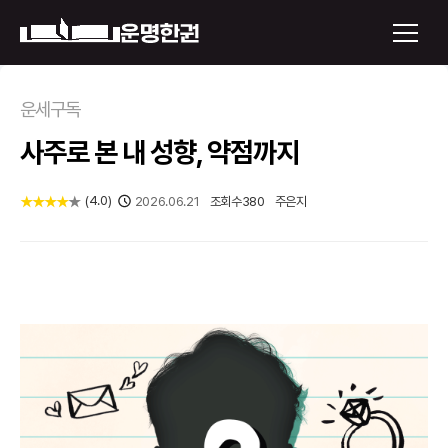
×
운세구독
사주로 본 내 성향, 약점까지
운명한권 보기
미래 배우자 얼굴
(
4.0
)
★
★
★
★
★
2026.06.21
조회수
380
주은지
정통사주
로그인
신년운세
회원가입
토정비결
오늘의 운세