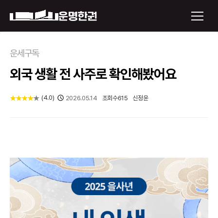
×
운세구독
외국 생활 전 사주로 확인해봤어요
운명한권 보기
미래 배우자 얼굴
(
4.0
)
★
★
★
★
★
2026.05.14
조회수
615
신정윤
정통사주
로그인
신년운세
회원가입
토정비결
오늘의 운세