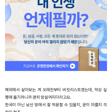
궁합
택일
작명
꿈해몽
수리사주
운세구독
이용후기
해외에서 살아보는 게 오래전부터 버킷리스트였는데, 막상 실
행에 옮기려니까 괜히 망설여지더라고요.
문의사항
한국이 아닌 낯선 땅에서 잘 적응할 수 있을지, 운이 따를지 걱