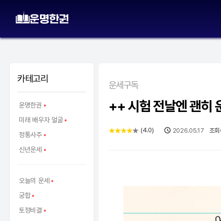
카테고리
운세구독
++ 시험 전날엔 괜히 
운명한권
미래 배우자 얼굴
(
4.0
)
★
★
★
★
★
2026.05.17
조회
정통사주
신년운세
오늘의 운세
궁합
토정비결