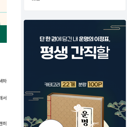
검색하
그래서
 괜히