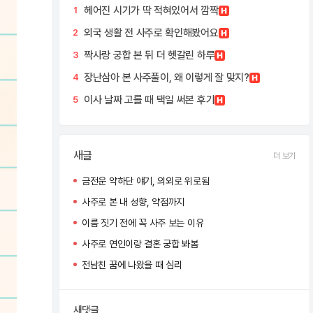
헤어진 시기가 딱 적혀있어서 깜짝
1
외국 생활 전 사주로 확인해봤어요
2
짝사랑 궁합 본 뒤 더 헷갈린 하루
3
장난삼아 본 사주풀이, 왜 이렇게 잘 맞지?
4
이사 날짜 고를 때 택일 써본 후기
5
새글
더 보기
금전운 약하단 얘기, 의외로 위로됨
사주로 본 내 성향, 약점까지
이름 짓기 전에 꼭 사주 보는 이유
사주로 연인이랑 결혼 궁합 봐봄
전남친 꿈에 나왔을 때 심리
새댓글