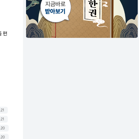
좀 편
.21
.21
.20
.20