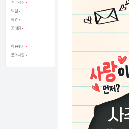
수리사주
택일
작명
꿈해몽
이용후기
문의사항