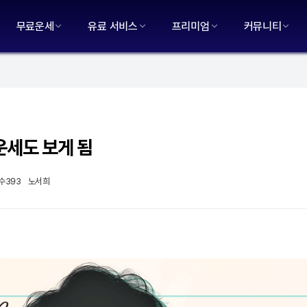
무료운세
유료 서비스
프리미엄
커뮤니티
운세도 보게 됨
수
393
노서희