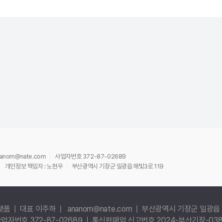
ananom@nate.com
사업자번호 372-87-02689
개인정보 책임자 : 노현우
부산광역시 기장군 일광읍 해빛3로 119
랫폼 | 대표 이주하 | ananom@nate.com | 부산광역시 기장군 일광읍 
업자번호 372-87-02689 | 통신판매업 신고번호 2024-부산기장-03