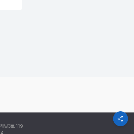
해빛3로 119
84