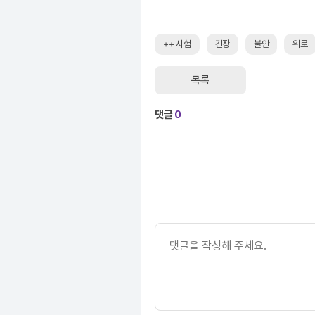
++ 시험
긴장
불안
위로
목록
댓글
0