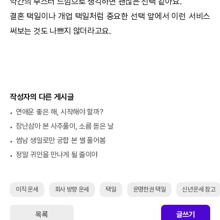
약간의 부스터 느낌으로 생각하면 괜찮은 선택 같아요.
결혼
택일
이나 개업
택일
처럼 중요한 선택 앞에서 이런 서비스
써보는 것도 나쁘지 않더라고요.
작성자의 다른 게시글
연애운 좋은 해, 시작해야 할까?
장난삼아 본 사주풀이, 소름 돋은 날
썸남 생일로만 궁합 본 썰 풀어봄
정말 귀인을 만나게 될 줄이야
이직 운세
회사 방향 운세
택일
운명한권 택일
신년운세 참고
목록
글쓰기