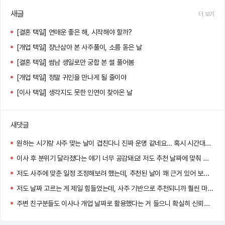
새글
더 보기
[결혼 택일] 연애운 좋은 해, 시작해야 할까?
[개업 택일] 장난삼아 본 사주풀이, 소름 돋은 날
[결혼 택일] 썸남 생일로만 궁합 본 썰 풀어봄
[개업 택일] 정말 귀인을 만나게 될 줄이야
[이사 택일] 생각지도 못한 인연이 찾아온 날
새댓글
원하는 시기랑 사주 맞는 날이 겹친다니 진짜 운명 같네요… 혹시 시간대도 같이 추천되던가요?
이사 후 분위기 달라졌다는 얘기 너무 공감돼요! 저도 추천 날짜에 맞춰 이사했는데 신기하게 일이 잘 풀리더라고요.
저도 사주에 맞춘 일정 조정해보려 했는데, 추천된 날이 꽤 근거 있어 보여서 고민 중이에요. 도움 많이 될 것 같아요!
저도 날짜 고르는 게 제일 힘들었는데, 사주 기반으로 추천되니까 훨씬 마음이 놓이더라고요!
주변 친구분들도 이사나 개업 날짜로 활용했다는 거 들으니 확실히 신뢰감 생기네요.