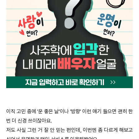
궁합
택일
작명
꿈해몽
수리사주
운세구독
이용후기
이직 고민 중에 '운 좋은 날'이나 '방향' 이런 얘기 들으면 괜히 한
번 더 신경 쓰이잖아요.
문의사항
저도 사실 그런 거 잘 안 믿는 편인데, 이번엔 좀 다르게 해보고