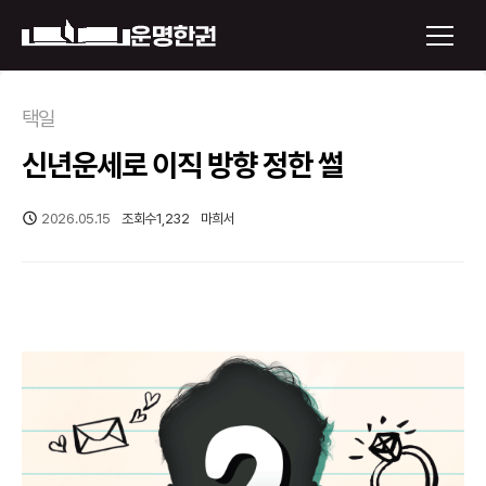
×
택일
신년운세로 이직 방향 정한 썰
운명한권 보기
미래 배우자 얼굴
2026.05.15
조회수
1,232
마희서
정통사주
로그인
신년운세
회원가입
토정비결
오늘의 운세