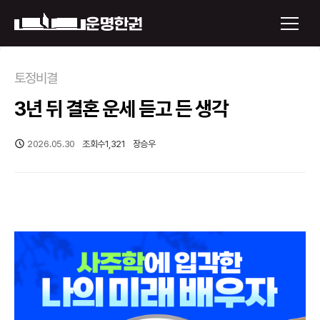
×
토정비결
3년 뒤 결혼 운세 듣고 든 생각
운명한권 보기
미래 배우자 얼굴
2026.05.30
조회수
1,321
장승우
정통사주
로그인
신년운세
회원가입
토정비결
오늘의 운세