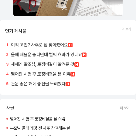
더 보기
인기 게시물
이직 고민? 사주로 답 찾아봤어요
1
올해 재물운 좋다던데 벌써 효과가 있네요
2
새해엔 말조심, 토정비결이 알려준 것
3
떨어진 시험 후 토정비결을 본 이유
4
관운 좋은 해에 승진을 노려봤다
5
새글
더 보기
떨어진 시험 후 토정비결을 본 이유
부모님 몰래 개명 전 사주 참고해본 썰