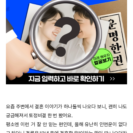
궁합
택일
작명
꿈해몽
수리사주
운세구독
이용후기
요즘 주변에서 결혼 이야기가 하나둘씩 나오다 보니, 괜히 나도
궁금해져서
토정비결
한 번 봤어요.
문의사항
평소엔 이런 거 잘 안 믿는 편인데, 올해 유난히 인연운이 없다