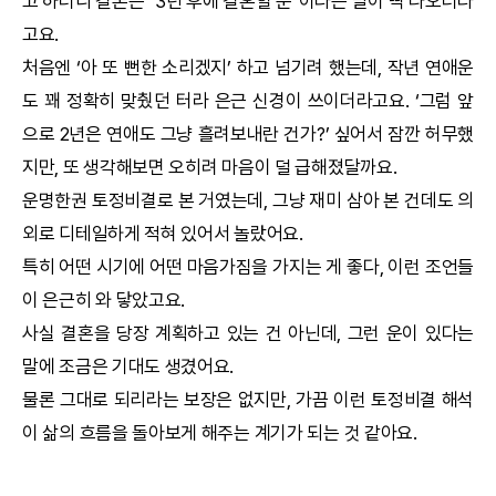
고 하더니 결론은 "3년 후에 결혼할 운"이라는 말이 딱 나오더라
고요.
처음엔 ‘아 또 뻔한 소리겠지’ 하고 넘기려 했는데, 작년 연애운
도 꽤 정확히 맞췄던 터라 은근 신경이 쓰이더라고요. ‘그럼 앞
으로 2년은 연애도 그냥 흘려보내란 건가?’ 싶어서 잠깐 허무했
지만, 또 생각해보면 오히려 마음이 덜 급해졌달까요.
운명한권
토정비결
로 본 거였는데, 그냥 재미 삼아 본 건데도 의
외로 디테일하게 적혀 있어서 놀랐어요.
특히 어떤 시기에 어떤 마음가짐을 가지는 게 좋다, 이런 조언들
이 은근히 와 닿았고요.
사실 결혼을 당장 계획하고 있는 건 아닌데, 그런 운이 있다는
말에 조금은 기대도 생겼어요.
물론 그대로 되리라는 보장은 없지만, 가끔 이런
토정비결
해석
이 삶의 흐름을 돌아보게 해주는 계기가 되는 것 같아요.