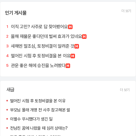
더 보기
인기 게시물
이직 고민? 사주로 답 찾아봤어요
1
올해 재물운 좋다던데 벌써 효과가 있네요
2
새해엔 말조심, 토정비결이 알려준 것
3
떨어진 시험 후 토정비결을 본 이유
4
관운 좋은 해에 승진을 노려봤다
5
새글
더 보기
떨어진 시험 후 토정비결을 본 이유
부모님 몰래 개명 전 사주 참고해본 썰
이별수 무시했다가 생긴 일
전남친 꿈에 나왔을 때 심리 상태는?