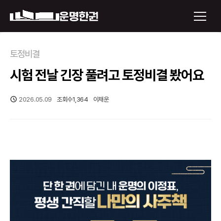
×
토정비결
시험 전날 긴장 풀려고 토정비결 봤어요
운명한권 보기
미래 배우자 얼굴
2026.05.09
조회수
1,364
이채운
정통사주
로그인
신년운세
회원가입
토정비결
오늘의 운세