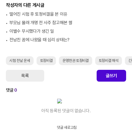
작성자의 다른 게시글
떨어진 시험 후 토정비결을 본 이유
부모님 몰래 개명 전 사주 참고해본 썰
이별수 무시했다가 생긴 일
전남친 꿈에 나왔을 때 심리 상태는?
시험 전날 운세
토정비결
운명한권 토정비결
토정비결 해석
긴
목록
글쓰기
댓글
0
아직 등록된 댓글이 없습니다.
댓글 새로고침