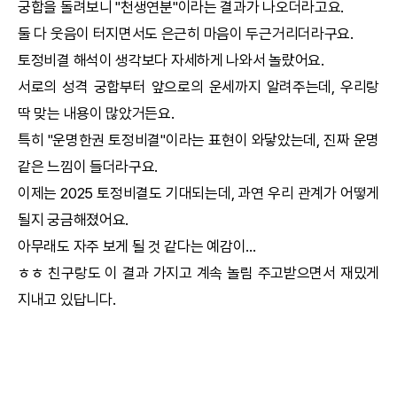
궁합
을 돌려보니 "천생연분"이라는 결과가 나오더라고요.
둘 다 웃음이 터지면서도 은근히 마음이 두근거리더라구요.
토정비결
해석이 생각보다 자세하게 나와서 놀랐어요.
서로의 성격
궁합
부터 앞으로의 운세까지 알려주는데, 우리랑
딱 맞는 내용이 많았거든요.
특히 "
운명한권
토정비결
"이라는 표현이 와닿았는데, 진짜 운명
같은 느낌이 들더라구요.
이제는 2025
토정비결
도 기대되는데, 과연 우리 관계가 어떻게
될지 궁금해졌어요.
아무래도 자주 보게 될 것 같다는 예감이...
ㅎㅎ 친구랑도 이 결과 가지고 계속 놀림 주고받으면서 재밌게
지내고 있답니다.