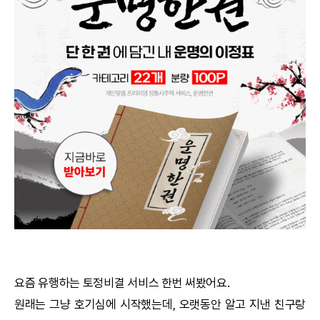
궁합
택일
작명
꿈해몽
수리사주
운세구독
이용후기
문의사항
요즘 유행하는
토정비결
서비스 한번 써봤어요.
원래는 그냥 호기심에 시작했는데, 오랫동안 알고 지낸 친구랑