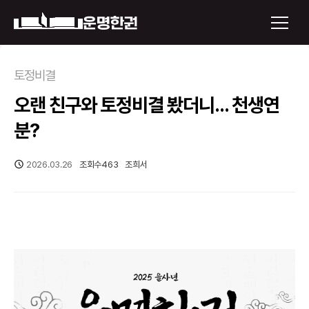
×
토정비결
오랜 친구와 토정비결 봤더니... 천생연
운명한권 보기
분?
미래 배우자 얼굴
2026.03.26
조회수
463
조희서
정통사주
로그인
신년운세
회원가입
토정비결
오늘의 운세