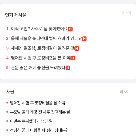
더 보기
인기 게시물
이직 고민? 사주로 답 찾아봤어요
1
올해 재물운 좋다던데 벌써 효과가 있네요
2
새해엔 말조심, 토정비결이 알려준 것
3
떨어진 시험 후 토정비결을 본 이유
4
관운 좋은 해에 승진을 노려봤다
5
새글
더 보기
떨어진 시험 후 토정비결을 본 이유
부모님 몰래 개명 전 사주 참고해본 썰
이별수 무시했다가 생긴 일
전남친 꿈에 나왔을 때 심리 상태는?