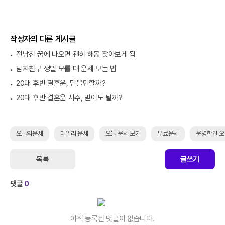
작성자의 다른 게시글
전남친 꿈에 나오면 괜히 해몽 찾아보게 됨
남자친구 생일 모를 때 운세 보는 법
20대 후반 결혼운, 믿을만할까?
20대 후반 결혼운 사주, 믿어도 될까?
오늘의운세
데일리 운세
오늘 운세 보기
무료운세
운명한권 
목록
글쓰기
댓글
0
아직 등록된 댓글이 없습니다.