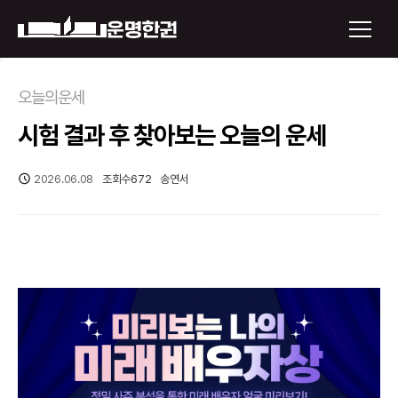
×
오늘의운세
시험 결과 후 찾아보는 오늘의 운세
운명한권 보기
미래 배우자 얼굴
2026.06.08
조회수
672
송연서
정통사주
로그인
신년운세
회원가입
토정비결
오늘의 운세