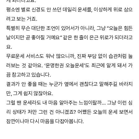
게 되더라고요.
평소엔 별로 신경도 안 쓰던 데일리 운세를, 이상하게 위로 삼으
려고 보는 거죠.
특별히 무슨 대단한 조언이 있어서가 아니라, 그냥 “오늘은 힘든
날이지만 곧 좋아질 거예요” 같은 한 줄이 은근 위로가 되더라고
요.
무료운세 서비스도 워낙 많으니까, 진짜 부담 없이 습관처럼 눌
러보는 것 같아요. ‘
운명한권
오늘운세’도 최근에 알게 돼서 가
끔 참고하고 있습니다.
결과가 안 좋을 때는 누군가 옆에서 괜찮다고 말해주길 바라지
만, 그게 쉽지 않잖아요.
그럴 땐 운세라도 내 마음 알아주는 느낌이랄까… 그냥 이런 심
리 상태가 저만 그런 건 아니겠죠? 어쨌든
오늘의 운세
보면서
잠깐이나마 다시 마음을 다잡아봅니다.