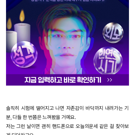
궁합
택일
작명
꿈해몽
수리사주
운세구독
이용후기
솔직히 시험에 떨어지고 나면 자존감이 바닥까지 내려가는 기
분, 다들 한 번쯤은 느껴봤을 거예요.
문의사항
저는 그런 날이면 괜히 핸드폰으로 오늘의운세 같은 걸 찾아보