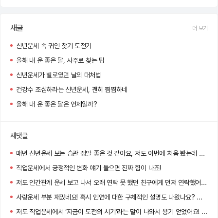
새글
더 보기
신년운세 속 귀인 찾기 도전기
올해 내 운 좋은 달, 사주로 찾는 팁
신년운세가 별로였던 날의 대처법
건강수 조심하라는 신년운세, 괜히 찜찜하네
올해 내 운 좋은 달은 언제일까?
새댓글
매년 신년운세 보는 습관 정말 좋은 것 같아요, 저도 이번에 처음 봤는데 앞으로 매년 확인하려고요ㅎㅎㅎ
직업운세에서 긍정적인 변화 얘기 들으면 진짜 힘이 나죠!
저도 인간관계 운세 보고 나서 오래 연락 못 했던 친구에게 먼저 연락했어요, 생각보다 큰 용기가 되더라고요!
사랑운세 부분 재밌네요! 혹시 인연에 대한 구체적인 설명도 나왔나요? 저도 기대하고 있어요 :)
저도 직업운세에서 ‘지금이 도전의 시기’라는 말이 나와서 용기 얻었어요! 신기하게도 현실 상황이랑 딱 맞아떨어지더라고요.