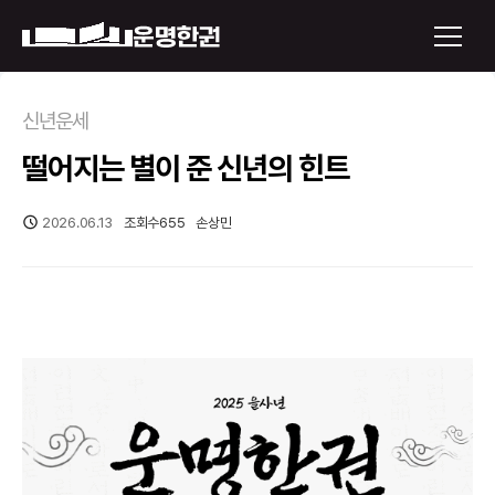
×
신년운세
떨어지는 별이 준 신년의 힌트
운명한권 보기
미래 배우자 얼굴
2026.06.13
조회수
655
손상민
정통사주
로그인
신년운세
회원가입
토정비결
오늘의 운세