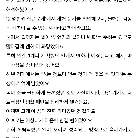
뭔가 의미가 있을 것 같아서 찾아보다가,
신년운세
랑 연결해서
해석해봤어요.
‘
운명한권
신년운세
’에서 새해 운세를 확인해보니, 올해는 감정
의 기복이 클 수 있는 시기라고 하더라고요.
꿈에서 떨어지는 별이 ‘무언가의 끝이나 변화’를 뜻하는 경우도
많다길래 괜히 더 와닿았어요.
특히 인간관계나 계획했던 일에서 변화가 예상된다고 해서, 마
음가짐을 좀 다잡게 됐어요.
신년 점괘에서는 "잃는 것보다 얻는 것이 더 많을 수 있다"는 문
장이 기억에 남았어요.
꿈이 조금 불안하게 느껴졌던 것도 사실이지만, 그걸 계기로 흐
트러졌던 생활 패턴을 정리하게 됐거든요.
어쩌면 그게 이 꿈의 진짜 의미였던 것 같아요.
이후로는 이상하게 마음이 한결 편해졌어요.
괜히 꺼림칙했던 일이 오히려 정리되는 방향으로 흘러가기도