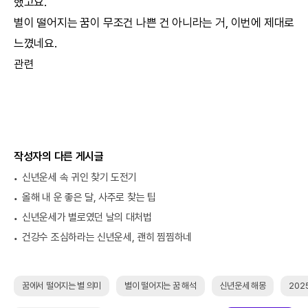
했고요.
별이 떨어지는 꿈이 무조건 나쁜 건 아니라는 거, 이번에 제대로
느꼈네요.
관련
작성자의 다른 게시글
신년운세 속 귀인 찾기 도전기
올해 내 운 좋은 달, 사주로 찾는 팁
신년운세가 별로였던 날의 대처법
건강수 조심하라는 신년운세, 괜히 찜찜하네
꿈에서 떨어지는 별 의미
별이 떨어지는 꿈 해석
신년운세 해몽
202