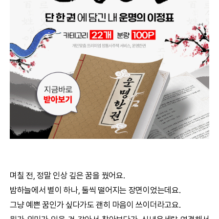
궁합
택일
작명
꿈해몽
수리사주
운세구독
이용후기
며칠 전, 정말 인상 깊은 꿈을 꿨어요.
밤하늘에서 별이 하나, 둘씩 떨어지는 장면이었는데요.
문의사항
그냥 예쁜 꿈인가 싶다가도 괜히 마음이 쓰이더라고요.