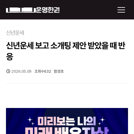
×
신년운세
신년운세 보고 소개팅 제안 받았을 때 반
운명한권 보기
응
미래 배우자 얼굴
2026.05.09
조회수
632
함경호
정통사주
로그인
신년운세
회원가입
토정비결
오늘의 운세