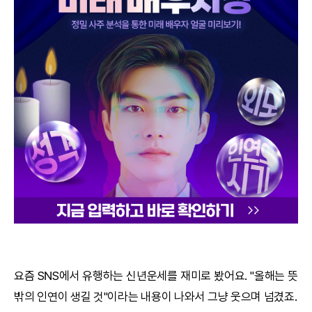
궁합
택일
작명
꿈해몽
수리사주
운세구독
이용후기
문의사항
요즘 SNS에서 유행하는
신년운세
를 재미로 봤어요. "올해는 뜻
밖의 인연이 생길 것"이라는 내용이 나와서 그냥 웃으며 넘겼죠.