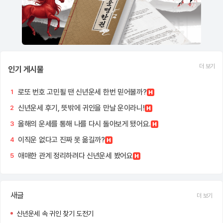
더 보기
인기 게시물
로또 번호 고민될 땐 신년운세 한번 믿어볼까?
1
신년운세 후기, 뜻밖에 귀인을 만날 운이라니!
2
올해의 운세를 통해 나를 다시 돌아보게 됐어요.
3
이직운 없다고 진짜 못 옮길까?
4
애매한 관계 정리하려다 신년운세 봤어요
5
새글
더 보기
신년운세 속 귀인 찾기 도전기