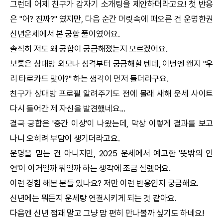
그런데 어제 친구가 갑자기 소개팅을 제안하더라고요! 첫 반응
은 "어? 진짜?" 였지만, 다음 순간 머릿속에 떠오른 건
운명한권
신년운세
에서 본
궁합
풀이였어요.
솔직히 저도 왜
궁합
이 궁금해졌는지 모르겠어요.
보통은 상대방 외모나 성격부터 궁금해할 텐데, 이번엔 왠지 "우
리 타로카드 맞아?" 하는 생각이 먼저 들더라구요.
친구가 상대방 프로필 알려주기도 전에 몰래 새해 운세 사이트
다시 들어간 제 자신을 발견했네요...
결국
궁합
은 '중간 이상'이 나왔는데, 막상 이렇게 결과를 보고
나니 오히려 부담이 생기더라고요.
운명을 믿는 건 아니지만, 2025 운세에서 예고한 '뜻밖의 인
연'이 이거일까 뭐일까 하는 생각에 조금 설렜어요.
이런 경험 해본 분들 있나요? 저만 이런 반응인지 궁금해요.
신년에는 뭐든지 운세랑 연결시키게 되는 것 같아요.
다음엔 신년 점괘 말고 그냥 맘 편히 만나볼까 싶기도 하네요!