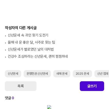
작성자의 다른 게시글
신년운세 속 귀인 찾기 도전기
올해 내 운 좋은 달, 사주로 찾는 팁
신년운세가 별로였던 날의 대처법
건강수 조심하라는 신년운세, 괜히 찜찜하네
신년운세
운명한권 신년운세
새해 운세
2025 운세
신년 점괘
목록
글쓰기
댓글
0