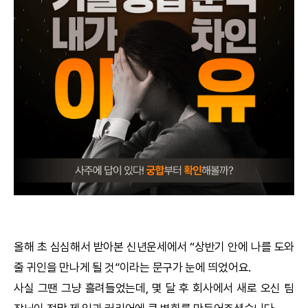
궁합
택일
작명
꿈해몽
수리사주
운세구독
이용후기
올해 초 심심해서 받아본
신년운세
에서 “상반기 안에 나를 도와
줄 귀인을 만나게 될 것”이라는 문구가 눈에 띄었어요.
문의사항
사실 그땐 그냥 흘려들었는데, 몇 달 후 회사에서 새로 오신 팀