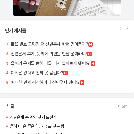
더 보기
인기 게시물
로또 번호 고민될 땐 신년운세 한번 믿어볼까?
1
신년운세 후기, 뜻밖에 귀인을 만날 운이라니!
2
올해의 운세를 통해 나를 다시 돌아보게 됐어요.
3
이직운 없다고 진짜 못 옮길까?
4
애매한 관계 정리하려다 신년운세 봤어요
5
새글
더 보기
신년운세 속 귀인 찾기 도전기
올해 내 운 좋은 달, 사주로 찾는 팁