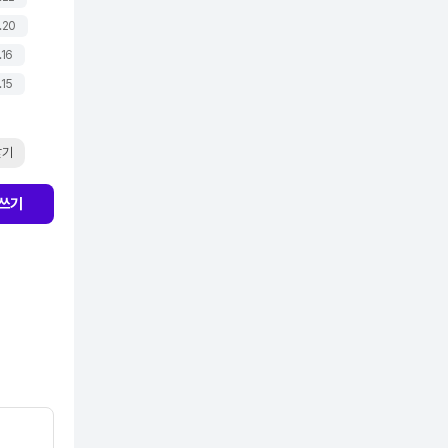
.20
.16
.15
찾기
쓰기