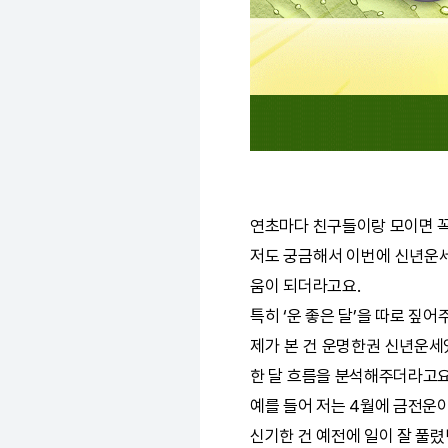
연초마다 친구들이랑 모이면 꼭 
저도 궁금해서 이번에
신년운
움이 되더라고요.
특히 ‘운 좋은 달’을 따로 짚어
제가 본 건
운명한권
신년운세
한 달 흐름을 분석해주더라고요
예를 들어 저는 4월에 금전운
신기한 건 예전에 일이 잘 풀렸