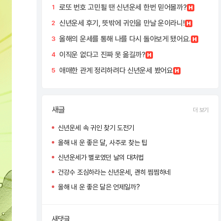
로또 번호 고민될 땐 신년운세 한번 믿어볼까?
1
신년운세 후기, 뜻밖에 귀인을 만날 운이라니!
2
올해의 운세를 통해 나를 다시 돌아보게 됐어요.
3
이직운 없다고 진짜 못 옮길까?
4
애매한 관계 정리하려다 신년운세 봤어요
5
새글
더 보기
신년운세 속 귀인 찾기 도전기
올해 내 운 좋은 달, 사주로 찾는 팁
신년운세가 별로였던 날의 대처법
건강수 조심하라는 신년운세, 괜히 찜찜하네
올해 내 운 좋은 달은 언제일까?
새댓글