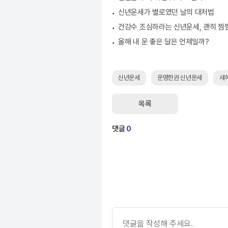
신년운세가 별로였던 날의 대처법
건강수 조심하라는 신년운세, 괜히 찜
올해 내 운 좋은 달은 언제일까?
신년운세
운명한권 신년운세
새
목록
댓글
0