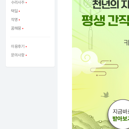
수리사주
택일
작명
꿈해몽
이용후기
문의사항