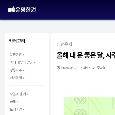
카테고리
신년운세
올해 내 운 좋은 달, 사
운명한권
미래 배우자 얼굴
2026.06.21
조회수
682
주나영
정통사주
신년운세
오늘의 운세
궁합
토정비결