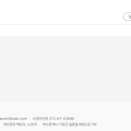
ananom@nate.com
사업자번호 372-87-02689
개인정보 책임자 : 노현우
부산광역시 기장군 일광읍 해빛3로 119