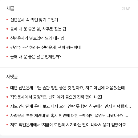
새글
더 보기
신년운세 속 귀인 찾기 도전기
올해 내 운 좋은 달, 사주로 찾는 팁
신년운세가 별로였던 날의 대처법
건강수 조심하라는 신년운세, 괜히 찜찜하네
올해 내 운 좋은 달은 언제일까?
새댓글
매년 신년운세 보는 습관 정말 좋은 것 같아요, 저도 이번에 처음 봤는데 앞으로 매년 확인하려고요ㅎㅎㅎ
직업운세에서 긍정적인 변화 얘기 들으면 진짜 힘이 나죠!
저도 인간관계 운세 보고 나서 오래 연락 못 했던 친구에게 먼저 연락했어요, 생각보다 큰 용기가 되더라고요!
사랑운세 부분 재밌네요! 혹시 인연에 대한 구체적인 설명도 나왔나요? 저도 기대하고 있어요 :)
저도 직업운세에서 ‘지금이 도전의 시기’라는 말이 나와서 용기 얻었어요! 신기하게도 현실 상황이랑 딱 맞아떨어지더라고요.