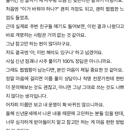
들어간 한 글자가 제 사주랑 조금 안 맞는다는 결과가 나왔어요.
처음엔 “이거 바꿔야 하나?” 괜히 걱정도 되고, 괜히 찝찝한 느
낌도 들었죠.
근데 실제로 주변 친구들 얘기도 들어보면, 이런 결과 나왔다고
바로 개명하는 사람은 거의 없는 것 같아요.
그냥 참고만 하는 편이 많더라구요.
저도 결국엔 ‘아, 이런 해석도 있구나’ 하고 넘겼어요.
사실 신년 점괘나 사주 풀이가 100% 정답은 아니니까요.
그래도 찝찝함이 남는다면, 본인 마음이 제일 중요한 것 같아요.
정말 마음에 걸리면 이름 풀이 상담이나
작명
전문가한테 한번
더 문의해보는 것도 괜찮고, 아니면 그냥 그대로 쓰는 것도 나쁘
지 않다는 생각입니다.
어차피 이름만 보고 내 운명이 확 바뀌진 않으니까요.
올해
신년운세
에서 나온 내용 때문에 고민하는 분들 있을 텐데,
너무 심각하게 받아들이지 말고 참고만 하는 게 마음 편한 방법