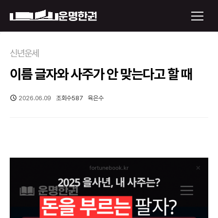
×
신년운세
이름 글자와 사주가 안 맞는다고 할 때
운명한권 보기
미래 배우자 얼굴
2026.06.09
조회수
587
육은수
정통사주
로그인
신년운세
회원가입
토정비결
오늘의 운세