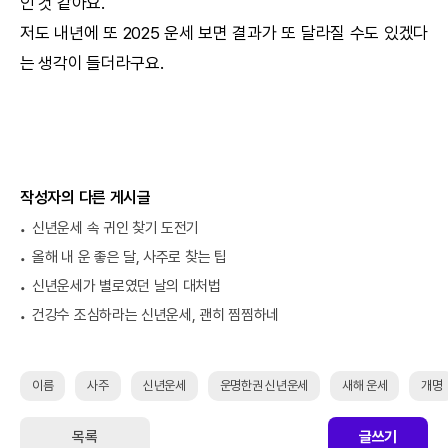
인 것 같아요.
저도 내년에 또 2025 운세 보면 결과가 또 달라질 수도 있겠다
는 생각이 들더라구요.
작성자의 다른 게시글
신년운세 속 귀인 찾기 도전기
올해 내 운 좋은 달, 사주로 찾는 팁
신년운세가 별로였던 날의 대처법
건강수 조심하라는 신년운세, 괜히 찜찜하네
이름
사주
신년운세
운명한권 신년운세
새해 운세
개명
목록
글쓰기