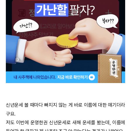
궁합
택일
작명
꿈해몽
수리사주
운세구독
이용후기
신년운세
볼 때마다 빠지지 않는 게 바로 이름에 대한 얘기더라
구요.
문의사항
저도 이번에
운명한권
신년운세
로 새해 운세를 봤는데, 이름에