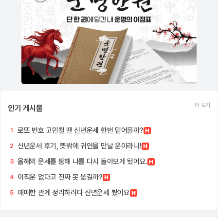
더 보기
인기 게시물
로또 번호 고민될 땐 신년운세 한번 믿어볼까?
1
신년운세 후기, 뜻밖에 귀인을 만날 운이라니!
2
올해의 운세를 통해 나를 다시 돌아보게 됐어요.
3
이직운 없다고 진짜 못 옮길까?
4
애매한 관계 정리하려다 신년운세 봤어요
5